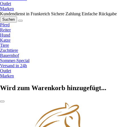
Outlet
Marken
Kundendienst in Frankreich
Sichere Zahlung
Einfache Rückgabe
Suchen
Pferd
Reiter
Hund
Katze
Tiere
Zuchttiere
Bauernhof
Sommer-Special
Versand in 24h
Outlet
Marken
Wird zum Warenkorb hinzugefügt...