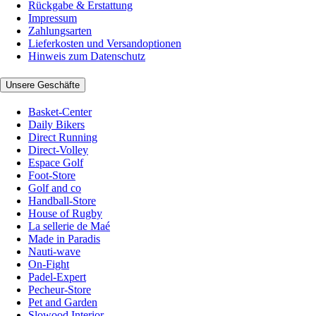
Rückgabe & Erstattung
Impressum
Zahlungsarten
Lieferkosten und Versandoptionen
Hinweis zum Datenschutz
Unsere Geschäfte
Basket-Center
Daily Bikers
Direct Running
Direct-Volley
Espace Golf
Foot-Store
Golf and co
Handball-Store
House of Rugby
La sellerie de Maé
Made in Paradis
Nauti-wave
On-Fight
Padel-Expert
Pecheur-Store
Pet and Garden
Slowood Interior