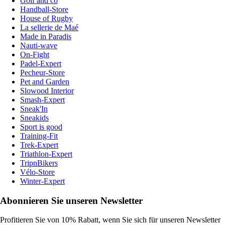
Golf and co
Handball-Store
House of Rugby
La sellerie de Maé
Made in Paradis
Nauti-wave
On-Fight
Padel-Expert
Pecheur-Store
Pet and Garden
Slowood Interior
Smash-Expert
Sneak'In
Sneakids
Sport is good
Training-Fit
Trek-Expert
Triathlon-Expert
TripnBikers
Vélo-Store
Winter-Expert
Abonnieren Sie unseren Newsletter
Profitieren Sie von 10% Rabatt, wenn Sie sich für unseren Newsletter