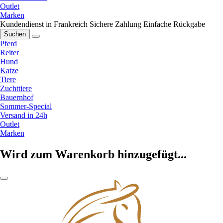
Outlet
Marken
Kundendienst in Frankreich
Sichere Zahlung
Einfache Rückgabe
Suchen
Pferd
Reiter
Hund
Katze
Tiere
Zuchttiere
Bauernhof
Sommer-Special
Versand in 24h
Outlet
Marken
Wird zum Warenkorb hinzugefügt...