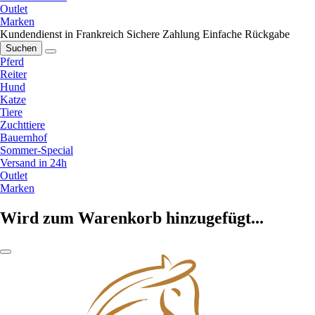
Outlet
Marken
Kundendienst in Frankreich
Sichere Zahlung
Einfache Rückgabe
Suchen
Pferd
Reiter
Hund
Katze
Tiere
Zuchttiere
Bauernhof
Sommer-Special
Versand in 24h
Outlet
Marken
Wird zum Warenkorb hinzugefügt...