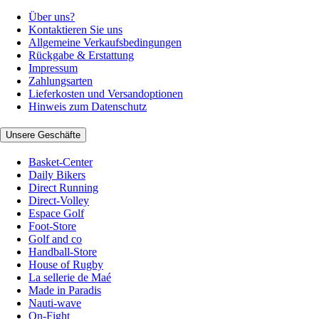
Über uns?
Kontaktieren Sie uns
Allgemeine Verkaufsbedingungen
Rückgabe & Erstattung
Impressum
Zahlungsarten
Lieferkosten und Versandoptionen
Hinweis zum Datenschutz
Unsere Geschäfte
Basket-Center
Daily Bikers
Direct Running
Direct-Volley
Espace Golf
Foot-Store
Golf and co
Handball-Store
House of Rugby
La sellerie de Maé
Made in Paradis
Nauti-wave
On-Fight