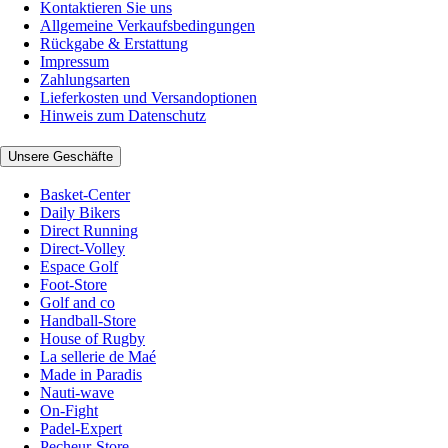
Kontaktieren Sie uns
Allgemeine Verkaufsbedingungen
Rückgabe & Erstattung
Impressum
Zahlungsarten
Lieferkosten und Versandoptionen
Hinweis zum Datenschutz
Unsere Geschäfte
Basket-Center
Daily Bikers
Direct Running
Direct-Volley
Espace Golf
Foot-Store
Golf and co
Handball-Store
House of Rugby
La sellerie de Maé
Made in Paradis
Nauti-wave
On-Fight
Padel-Expert
Pecheur-Store