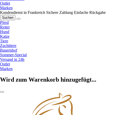
Outlet
Marken
Kundendienst in Frankreich
Sichere Zahlung
Einfache Rückgabe
Suchen
Pferd
Reiter
Hund
Katze
Tiere
Zuchttiere
Bauernhof
Sommer-Special
Versand in 24h
Outlet
Marken
Wird zum Warenkorb hinzugefügt...