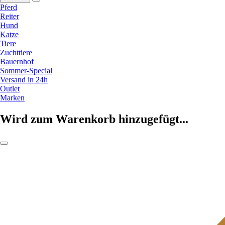
Pferd
Reiter
Hund
Katze
Tiere
Zuchttiere
Bauernhof
Sommer-Special
Versand in 24h
Outlet
Marken
Wird zum Warenkorb hinzugefügt...