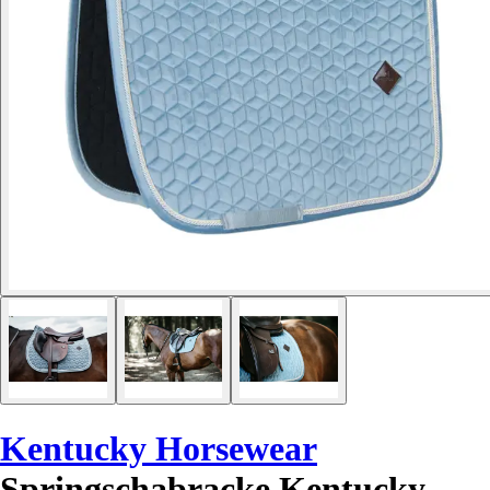
Kentucky Horsewear
Springschabracke Kentucky