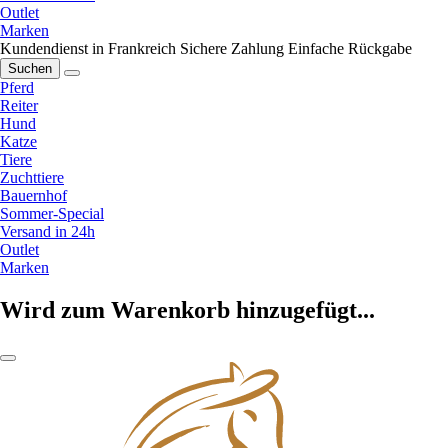
Outlet
Marken
Kundendienst in Frankreich
Sichere Zahlung
Einfache Rückgabe
Suchen
Pferd
Reiter
Hund
Katze
Tiere
Zuchttiere
Bauernhof
Sommer-Special
Versand in 24h
Outlet
Marken
Wird zum Warenkorb hinzugefügt...