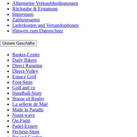
Allgemeine Verkaufsbedingungen
Rückgabe & Erstattung
Impressum
Zahlungsarten
Lieferkosten und Versandoptionen
Hinweis zum Datenschutz
Unsere Geschäfte
Basket-Center
Daily Bikers
Direct Running
Direct-Volley
Espace Golf
Foot-Store
Golf and co
Handball-Store
House of Rugby
La sellerie de Maé
Made in Paradis
Nauti-wave
On-Fight
Padel-Expert
Pecheur-Store