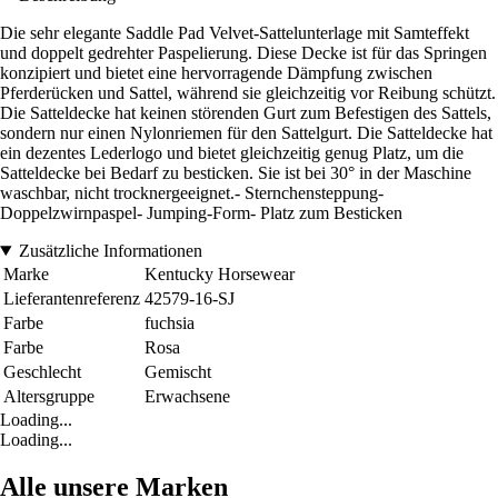
Die sehr elegante Saddle Pad Velvet-Sattelunterlage mit Samteffekt
und doppelt gedrehter Paspelierung. Diese Decke ist für das Springen
konzipiert und bietet eine hervorragende Dämpfung zwischen
Pferderücken und Sattel, während sie gleichzeitig vor Reibung schützt.
Die Satteldecke hat keinen störenden Gurt zum Befestigen des Sattels,
sondern nur einen Nylonriemen für den Sattelgurt. Die Satteldecke hat
ein dezentes Lederlogo und bietet gleichzeitig genug Platz, um die
Satteldecke bei Bedarf zu besticken. Sie ist bei 30° in der Maschine
waschbar, nicht trocknergeeignet.- Sternchensteppung-
Doppelzwirnpaspel- Jumping-Form- Platz zum Besticken
Zusätzliche Informationen
Marke
Kentucky Horsewear
Lieferantenreferenz
42579-16-SJ
Farbe
fuchsia
Farbe
Rosa
Geschlecht
Gemischt
Altersgruppe
Erwachsene
Loading...
Loading...
Alle unsere Marken