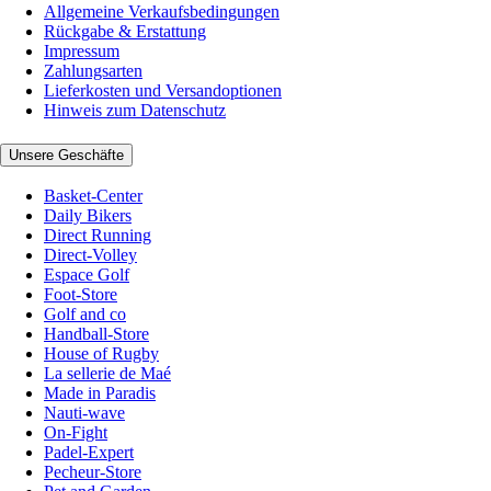
Allgemeine Verkaufsbedingungen
Rückgabe & Erstattung
Impressum
Zahlungsarten
Lieferkosten und Versandoptionen
Hinweis zum Datenschutz
Unsere Geschäfte
Basket-Center
Daily Bikers
Direct Running
Direct-Volley
Espace Golf
Foot-Store
Golf and co
Handball-Store
House of Rugby
La sellerie de Maé
Made in Paradis
Nauti-wave
On-Fight
Padel-Expert
Pecheur-Store