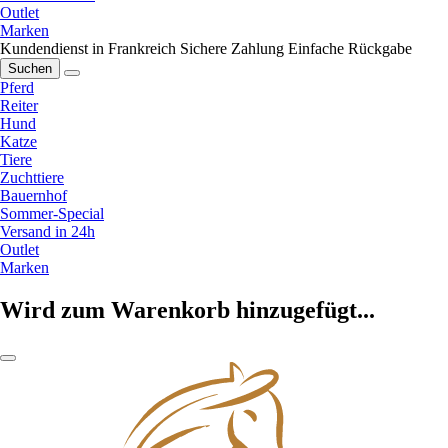
Outlet
Marken
Kundendienst in Frankreich
Sichere Zahlung
Einfache Rückgabe
Suchen
Pferd
Reiter
Hund
Katze
Tiere
Zuchttiere
Bauernhof
Sommer-Special
Versand in 24h
Outlet
Marken
Wird zum Warenkorb hinzugefügt...