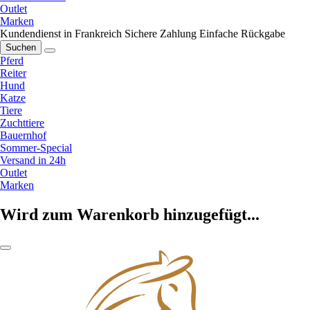
Outlet
Marken
Kundendienst in Frankreich
Sichere Zahlung
Einfache Rückgabe
Suchen
Pferd
Reiter
Hund
Katze
Tiere
Zuchttiere
Bauernhof
Sommer-Special
Versand in 24h
Outlet
Marken
Wird zum Warenkorb hinzugefügt...