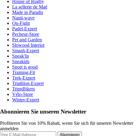
House of Rugby
La sellerie de Maé
Made in Paradis
Nauti-wave
On-Fight
Padel-Expert
Pecheur-Store
Pet and Garden
Slowood Interior
Smash-Expert
Sneak'In
Sneakids
Sport is good
Training-Fit
Trek-Expert
Triathlon-Expert
TripnBikers
Vélo-Store
Winter-Expert
Abonnieren Sie unseren Newsletter
Profitieren Sie von 10% Rabatt, wenn Sie sich für unseren Newsletter
anmelden
Abonnieren