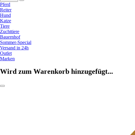
Pferd
Reiter
Hund
Katze
Tiere
Zuchttiere
Bauernhof
Sommer-Special
Versand in 24h
Outlet
Marken
Wird zum Warenkorb hinzugefügt...