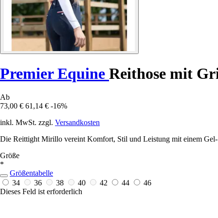
Premier Equine
Reithose mit Gr
Ab
73,00 €
61,14 €
-16%
inkl. MwSt. zzgl.
Versandkosten
Die Reittight Mirillo vereint Komfort, Stil und Leistung mit einem Gel-S
Größe
*
Größentabelle
34
36
38
40
42
44
46
Dieses Feld ist erforderlich