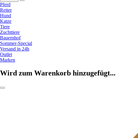
Pferd
Reiter
Hund
Katze
Tiere
Zuchttiere
Bauernhof
Sommer-Special
Versand in 24h
Outlet
Marken
Wird zum Warenkorb hinzugefügt...