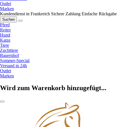
Outlet
Marken
Kundendienst in Frankreich
Sichere Zahlung
Einfache Rückgabe
Suchen
Pferd
Reiter
Hund
Katze
Tiere
Zuchttiere
Bauernhof
Sommer-Special
Versand in 24h
Outlet
Marken
Wird zum Warenkorb hinzugefügt...