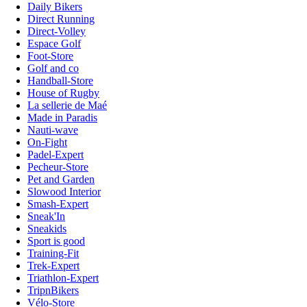
Daily Bikers
Direct Running
Direct-Volley
Espace Golf
Foot-Store
Golf and co
Handball-Store
House of Rugby
La sellerie de Maé
Made in Paradis
Nauti-wave
On-Fight
Padel-Expert
Pecheur-Store
Pet and Garden
Slowood Interior
Smash-Expert
Sneak'In
Sneakids
Sport is good
Training-Fit
Trek-Expert
Triathlon-Expert
TripnBikers
Vélo-Store