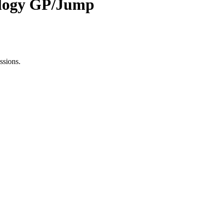
nology GP/Jump
ssions.