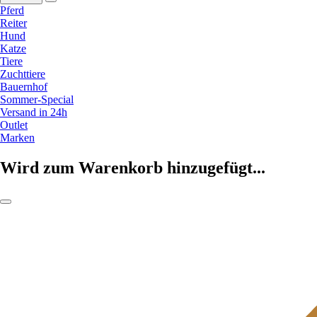
Pferd
Reiter
Hund
Katze
Tiere
Zuchttiere
Bauernhof
Sommer-Special
Versand in 24h
Outlet
Marken
Wird zum Warenkorb hinzugefügt...