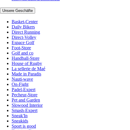
Unsere Geschäfte
Basket-Center
Daily Bikers
Direct Running
Direct-Volley
Espace Golf
Foot-Store
Golf and co
Handball-Store
House of Rugby
La sellerie de Maé
Made in Paradis
Nauti-wave
On-Fight
Padel-Expert
Pecheur-Store
Pet and Garden
Slowood Interior
Smash-Expert
Sneak'In
Sneakids
Sport is good