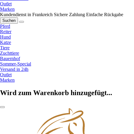
Outlet
Marken
Kundendienst in Frankreich
Sichere Zahlung
Einfache Rückgabe
Suchen
Pferd
Reiter
Hund
Katze
Tiere
Zuchttiere
Bauernhof
Sommer-Special
Versand in 24h
Outlet
Marken
Wird zum Warenkorb hinzugefügt...