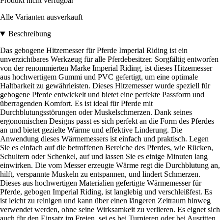
Produkt nicht verfügbar
Alle Varianten ausverkauft
Beschreibung
Das gebogene Hitzemesser für Pferde Imperial Riding ist ein
unverzichtbares Werkzeug für alle Pferdebesitzer. Sorgfältig entworfen
von der renommierten Marke Imperial Riding, ist dieses Hitzemesser
aus hochwertigem Gummi und PVC gefertigt, um eine optimale
Haltbarkeit zu gewährleisten. Dieses Hitzemesser wurde speziell für
gebogene Pferde entwickelt und bietet eine perfekte Passform und
überragenden Komfort. Es ist ideal für Pferde mit
Durchblutungsstörungen oder Muskelschmerzen. Dank seines
ergonomischen Designs passt es sich perfekt an die Form des Pferdes
an und bietet gezielte Wärme und effektive Linderung. Die
Anwendung dieses Wärmemessers ist einfach und praktisch. Legen
Sie es einfach auf die betroffenen Bereiche des Pferdes, wie Rücken,
Schultern oder Schenkel, auf und lassen Sie es einige Minuten lang
einwirken. Die vom Messer erzeugte Wärme regt die Durchblutung an,
hilft, verspannte Muskeln zu entspannen, und lindert Schmerzen.
Dieses aus hochwertigen Materialien gefertigte Wärmemesser für
Pferde, gebogen Imperial Riding, ist langlebig und verschleißfest. Es
ist leicht zu reinigen und kann über einen längeren Zeitraum hinweg
verwendet werden, ohne seine Wirksamkeit zu verlieren. Es eignet sich
auch für den Einsatz im Freien, sei es bei Turnieren oder bei Ausritten