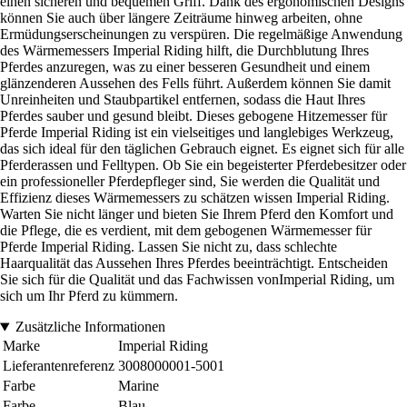
einen sicheren und bequemen Griff. Dank des ergonomischen Designs
können Sie auch über längere Zeiträume hinweg arbeiten, ohne
Ermüdungserscheinungen zu verspüren. Die regelmäßige Anwendung
des Wärmemessers Imperial Riding hilft, die Durchblutung Ihres
Pferdes anzuregen, was zu einer besseren Gesundheit und einem
glänzenderen Aussehen des Fells führt. Außerdem können Sie damit
Unreinheiten und Staubpartikel entfernen, sodass die Haut Ihres
Pferdes sauber und gesund bleibt. Dieses gebogene Hitzemesser für
Pferde Imperial Riding ist ein vielseitiges und langlebiges Werkzeug,
das sich ideal für den täglichen Gebrauch eignet. Es eignet sich für alle
Pferderassen und Felltypen. Ob Sie ein begeisterter Pferdebesitzer oder
ein professioneller Pferdepfleger sind, Sie werden die Qualität und
Effizienz dieses Wärmemessers zu schätzen wissen Imperial Riding.
Warten Sie nicht länger und bieten Sie Ihrem Pferd den Komfort und
die Pflege, die es verdient, mit dem gebogenen Wärmemesser für
Pferde Imperial Riding. Lassen Sie nicht zu, dass schlechte
Haarqualität das Aussehen Ihres Pferdes beeinträchtigt. Entscheiden
Sie sich für die Qualität und das Fachwissen vonImperial Riding, um
sich um Ihr Pferd zu kümmern.
Zusätzliche Informationen
Marke
Imperial Riding
Lieferantenreferenz
3008000001-5001
Farbe
Marine
Farbe
Blau