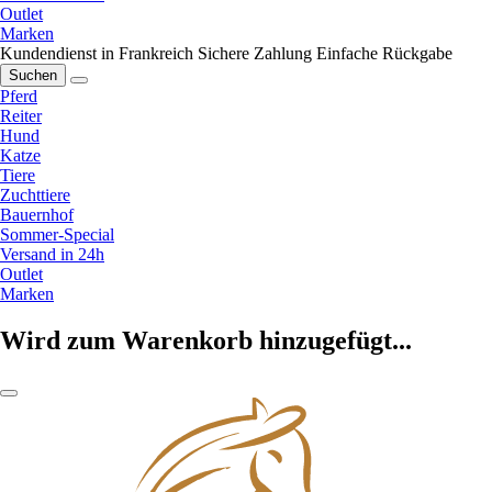
Outlet
Marken
Kundendienst in Frankreich
Sichere Zahlung
Einfache Rückgabe
Suchen
Pferd
Reiter
Hund
Katze
Tiere
Zuchttiere
Bauernhof
Sommer-Special
Versand in 24h
Outlet
Marken
Wird zum Warenkorb hinzugefügt...