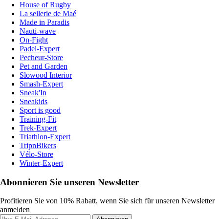
House of Rugby
La sellerie de Maé
Made in Paradis
Nauti-wave
On-Fight
Padel-Expert
Pecheur-Store
Pet and Garden
Slowood Interior
Smash-Expert
Sneak'In
Sneakids
Sport is good
Training-Fit
Trek-Expert
Triathlon-Expert
TripnBikers
Vélo-Store
Winter-Expert
Abonnieren Sie unseren Newsletter
Profitieren Sie von 10% Rabatt, wenn Sie sich für unseren Newsletter
anmelden