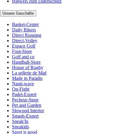
Hinweis zum Datenschutz
Unsere Geschäfte
Basket-Center
Daily Bikers
Direct Running
Direct-Volley
Espace Golf
Foot-Store
Golf and co
Handball-Store
House of Rugby
La sellerie de Maé
Made in Paradis
Nauti-wave
On-Fight
Padel-Expert
Pecheur-Store
Pet and Garden
Slowood Interior
Smash-Expert
Sneak'In
Sneakids
Sport is good