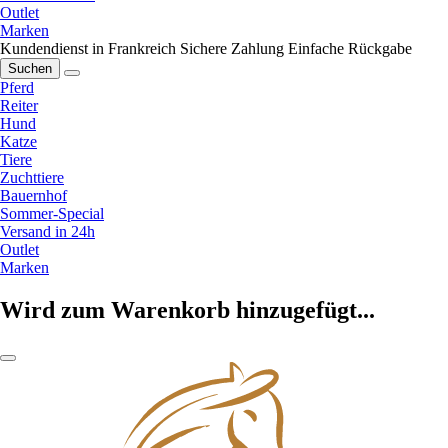
Outlet
Marken
Kundendienst in Frankreich
Sichere Zahlung
Einfache Rückgabe
Suchen
Pferd
Reiter
Hund
Katze
Tiere
Zuchttiere
Bauernhof
Sommer-Special
Versand in 24h
Outlet
Marken
Wird zum Warenkorb hinzugefügt...