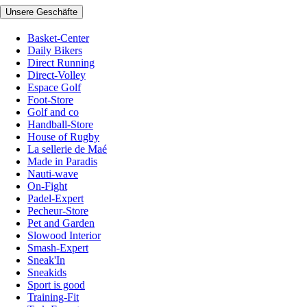
Unsere Geschäfte
Basket-Center
Daily Bikers
Direct Running
Direct-Volley
Espace Golf
Foot-Store
Golf and co
Handball-Store
House of Rugby
La sellerie de Maé
Made in Paradis
Nauti-wave
On-Fight
Padel-Expert
Pecheur-Store
Pet and Garden
Slowood Interior
Smash-Expert
Sneak'In
Sneakids
Sport is good
Training-Fit