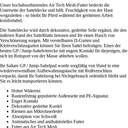
Unser hochabsorbierendes Air Tech Mesh-Futter bedeckt die
Unterseite der Satteldecke und hilft, Feuchtigkeit von der Haut
wegzuleiten - so bleibt Ihr Pferd während der gerittenen Arbeit
komfortabel.
Die Satteldecke wird durch dekorative, gedrehte Seile ergänzt, die den
äußeren Rand des Sattelblatts betonen und für einen Hauch von
Verschönerung sorgen. Mit verstellbaren D-Gurten und
Klettverschlussgurten können Sie Ihren Sattel befestigen. Eines der
besten GP / Jump-Sattelvierecke mit engem Kontakt für diejenigen, die
sich im Reitsport von der Masse abheben wollen.
Ihr Saltare GP / Jump-Sattelpad wurde sorgfältig von Hand in eine
wiederverwendbare Aufbewahrungstasche mit Reißverschluss
verpackt, damit Ihr Sattelzeug bei Nichtgebrauch ordentlich bleibt und
Sie es leicht transportieren können.
Hoher Widerrist
Rautenförmig gepolsterte Außenseite mit PE-Signatur.
Enger Kontakt
Dekorative gedrehte Kordel
Riemen aus Mikrofaserleder
Absorption von Schweiß
Antistatisches und antibakterielles Futter
Futter aus Air Tech Mesh