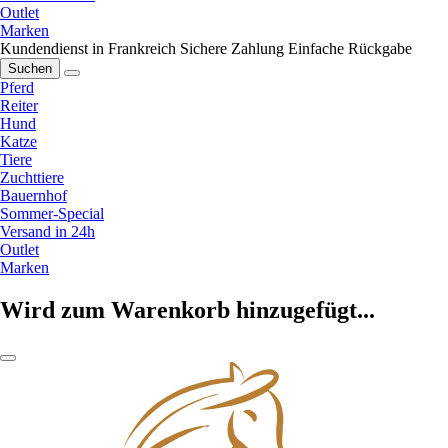
Outlet
Marken
Kundendienst in Frankreich
Sichere Zahlung
Einfache Rückgabe
Suchen
Pferd
Reiter
Hund
Katze
Tiere
Zuchttiere
Bauernhof
Sommer-Special
Versand in 24h
Outlet
Marken
Wird zum Warenkorb hinzugefügt...