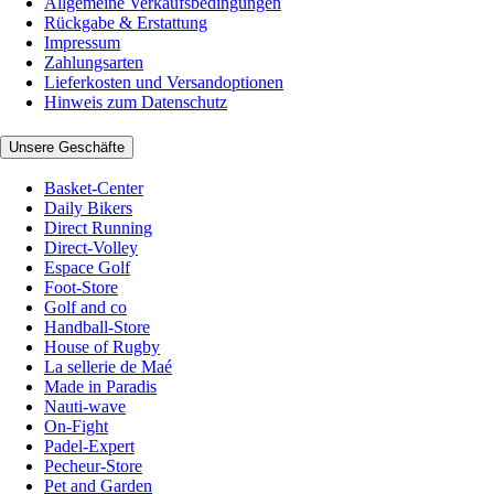
Allgemeine Verkaufsbedingungen
Rückgabe & Erstattung
Impressum
Zahlungsarten
Lieferkosten und Versandoptionen
Hinweis zum Datenschutz
Unsere Geschäfte
Basket-Center
Daily Bikers
Direct Running
Direct-Volley
Espace Golf
Foot-Store
Golf and co
Handball-Store
House of Rugby
La sellerie de Maé
Made in Paradis
Nauti-wave
On-Fight
Padel-Expert
Pecheur-Store
Pet and Garden