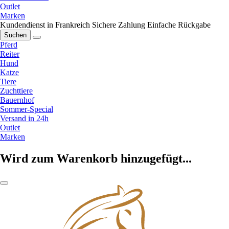
Outlet
Marken
Kundendienst in Frankreich
Sichere Zahlung
Einfache Rückgabe
Suchen
Pferd
Reiter
Hund
Katze
Tiere
Zuchttiere
Bauernhof
Sommer-Special
Versand in 24h
Outlet
Marken
Wird zum Warenkorb hinzugefügt...