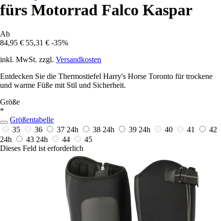
fürs Motorrad Falco Kaspar
Ab
84,95 €
55,31 €
-35%
inkl. MwSt. zzgl.
Versandkosten
Entdecken Sie die Thermostiefel Harry's Horse Toronto für trockene
und warme Füße mit Stil und Sicherheit.
Größe
*
Größentabelle
35
36
37
24h
38
24h
39
24h
40
41
42
24h
43
24h
44
45
Dieses Feld ist erforderlich