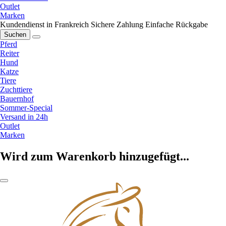
Outlet
Marken
Kundendienst in Frankreich
Sichere Zahlung
Einfache Rückgabe
Suchen
Pferd
Reiter
Hund
Katze
Tiere
Zuchttiere
Bauernhof
Sommer-Special
Versand in 24h
Outlet
Marken
Wird zum Warenkorb hinzugefügt...