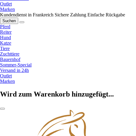
Outlet
Marken
Kundendienst in Frankreich
Sichere Zahlung
Einfache Rückgabe
Suchen
Pferd
Reiter
Hund
Katze
Tiere
Zuchttiere
Bauernhof
Sommer-Special
Versand in 24h
Outlet
Marken
Wird zum Warenkorb hinzugefügt...