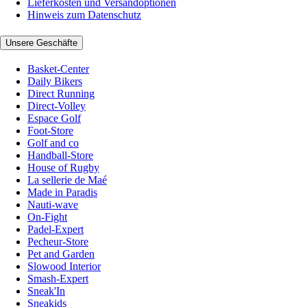
Lieferkosten und Versandoptionen
Hinweis zum Datenschutz
Unsere Geschäfte
Basket-Center
Daily Bikers
Direct Running
Direct-Volley
Espace Golf
Foot-Store
Golf and co
Handball-Store
House of Rugby
La sellerie de Maé
Made in Paradis
Nauti-wave
On-Fight
Padel-Expert
Pecheur-Store
Pet and Garden
Slowood Interior
Smash-Expert
Sneak'In
Sneakids