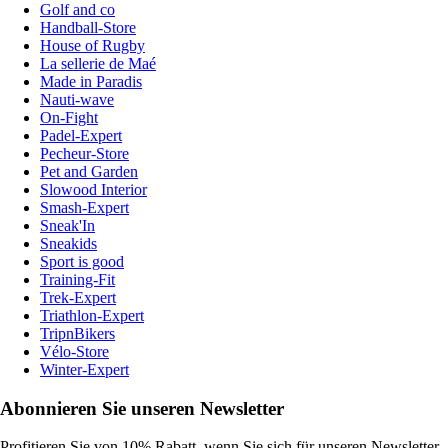
Golf and co
Handball-Store
House of Rugby
La sellerie de Maé
Made in Paradis
Nauti-wave
On-Fight
Padel-Expert
Pecheur-Store
Pet and Garden
Slowood Interior
Smash-Expert
Sneak'In
Sneakids
Sport is good
Training-Fit
Trek-Expert
Triathlon-Expert
TripnBikers
Vélo-Store
Winter-Expert
Abonnieren Sie unseren Newsletter
Profitieren Sie von 10% Rabatt, wenn Sie sich für unseren Newsletter