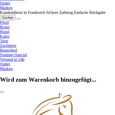
Outlet
Marken
Kundendienst in Frankreich
Sichere Zahlung
Einfache Rückgabe
Suchen
Pferd
Reiter
Hund
Katze
Tiere
Zuchttiere
Bauernhof
Sommer-Special
Versand in 24h
Outlet
Marken
Wird zum Warenkorb hinzugefügt...