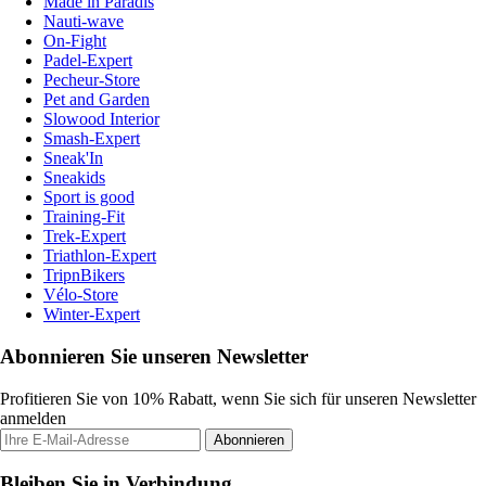
Made in Paradis
Nauti-wave
On-Fight
Padel-Expert
Pecheur-Store
Pet and Garden
Slowood Interior
Smash-Expert
Sneak'In
Sneakids
Sport is good
Training-Fit
Trek-Expert
Triathlon-Expert
TripnBikers
Vélo-Store
Winter-Expert
Abonnieren Sie unseren Newsletter
Profitieren Sie von 10% Rabatt, wenn Sie sich für unseren Newsletter
anmelden
Abonnieren
Bleiben Sie in Verbindung