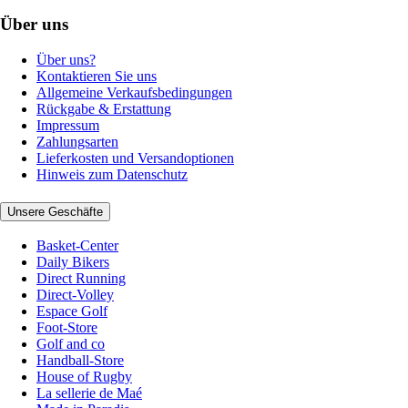
Über uns
Über uns?
Kontaktieren Sie uns
Allgemeine Verkaufsbedingungen
Rückgabe & Erstattung
Impressum
Zahlungsarten
Lieferkosten und Versandoptionen
Hinweis zum Datenschutz
Unsere Geschäfte
Basket-Center
Daily Bikers
Direct Running
Direct-Volley
Espace Golf
Foot-Store
Golf and co
Handball-Store
House of Rugby
La sellerie de Maé