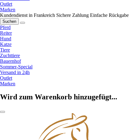
Outlet
Marken
Kundendienst in Frankreich
Sichere Zahlung
Einfache Rückgabe
Suchen
Pferd
Reiter
Hund
Katze
Tiere
Zuchttiere
Bauernhof
Sommer-Special
Versand in 24h
Outlet
Marken
Wird zum Warenkorb hinzugefügt...