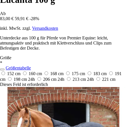
Ab
83,00 €
59,91 €
-28%
inkl. MwSt. zzgl.
Versandkosten
Unterdecke aus 100 g für Pferde von Premier Equine: leicht,
atmungsaktiv und praktisch mit Klettverschluss und Clips zum
Befestigen der Decke.
Größe
*
Größentabelle
152 cm
160 cm
168 cm
175 cm
183 cm
191
cm
198 cm
24h
206 cm
24h
213 cm
24h
221 cm
Dieses Feld ist erforderlich