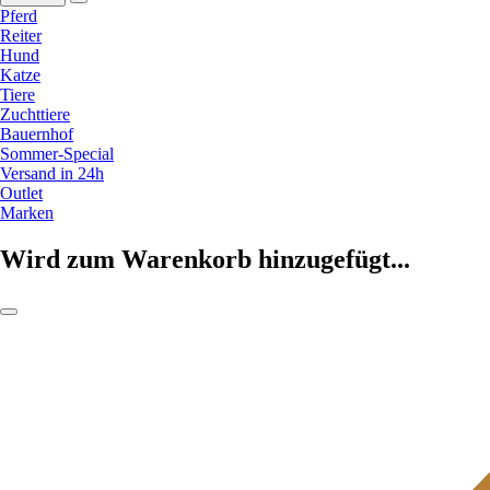
Pferd
Reiter
Hund
Katze
Tiere
Zuchttiere
Bauernhof
Sommer-Special
Versand in 24h
Outlet
Marken
Wird zum Warenkorb hinzugefügt...