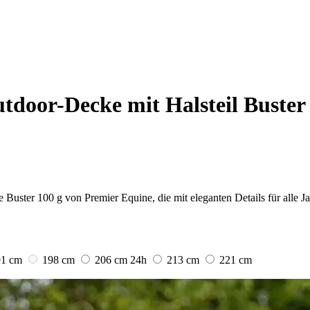
tdoor-Decke mit Halsteil Buster
 Buster 100 g von Premier Equine, die mit eleganten Details für alle J
91 cm
198 cm
206 cm
24h
213 cm
221 cm