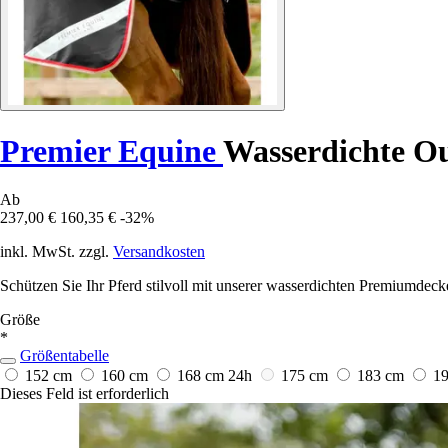
Premier Equine
Wasserdichte Ou
Ab
237,00 €
160,35 €
-32%
inkl. MwSt. zzgl.
Versandkosten
Schützen Sie Ihr Pferd stilvoll mit unserer wasserdichten Premiumdecke
Größe
*
Größentabelle
152 cm
160 cm
168 cm
24h
175 cm
183 cm
1
Dieses Feld ist erforderlich