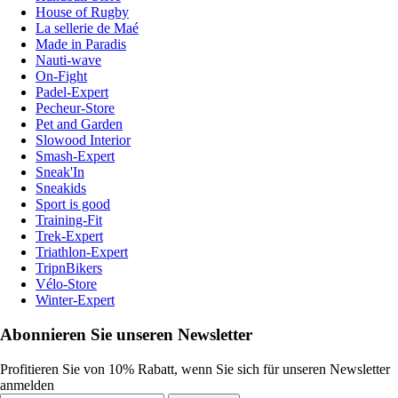
House of Rugby
La sellerie de Maé
Made in Paradis
Nauti-wave
On-Fight
Padel-Expert
Pecheur-Store
Pet and Garden
Slowood Interior
Smash-Expert
Sneak'In
Sneakids
Sport is good
Training-Fit
Trek-Expert
Triathlon-Expert
TripnBikers
Vélo-Store
Winter-Expert
Abonnieren Sie unseren Newsletter
Profitieren Sie von 10% Rabatt, wenn Sie sich für unseren Newsletter
anmelden