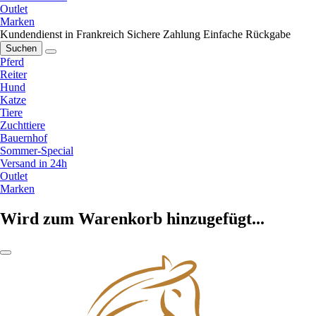
Outlet
Marken
Kundendienst in Frankreich
Sichere Zahlung
Einfache Rückgabe
Suchen
Pferd
Reiter
Hund
Katze
Tiere
Zuchttiere
Bauernhof
Sommer-Special
Versand in 24h
Outlet
Marken
Wird zum Warenkorb hinzugefügt...