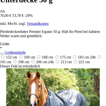
Ab
76,00 €
53,78 €
-29%
inkl. MwSt. zzgl.
Versandkosten
Pferdedeckenfutter Premier Equine 50 g: Hält Ihr Pferd bei kühlem
Wetter warm und gemütlich.
Größe
*
Größentabelle
152 cm
160 cm
168 cm
175 cm
183 cm
24h
191 cm
198 cm
206 cm
24h
213 cm
221 cm
Dieses Feld ist erforderlich