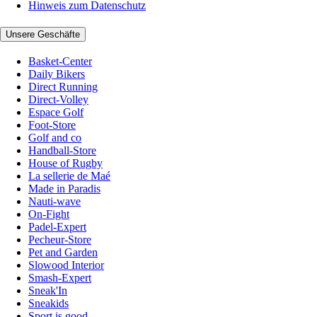
Hinweis zum Datenschutz
Unsere Geschäfte
Basket-Center
Daily Bikers
Direct Running
Direct-Volley
Espace Golf
Foot-Store
Golf and co
Handball-Store
House of Rugby
La sellerie de Maé
Made in Paradis
Nauti-wave
On-Fight
Padel-Expert
Pecheur-Store
Pet and Garden
Slowood Interior
Smash-Expert
Sneak'In
Sneakids
Sport is good