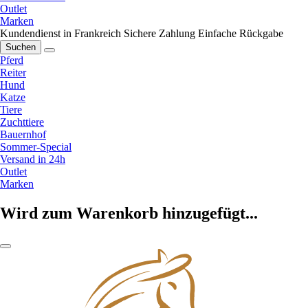
Outlet
Marken
Kundendienst in Frankreich
Sichere Zahlung
Einfache Rückgabe
Suchen
Pferd
Reiter
Hund
Katze
Tiere
Zuchttiere
Bauernhof
Sommer-Special
Versand in 24h
Outlet
Marken
Wird zum Warenkorb hinzugefügt...