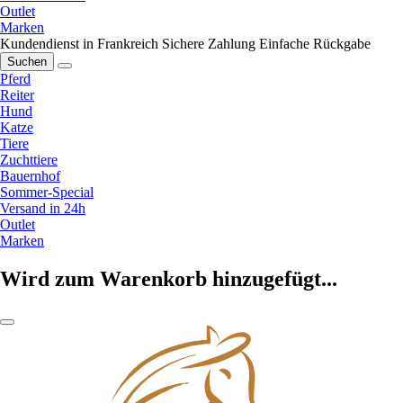
Outlet
Marken
Kundendienst in Frankreich
Sichere Zahlung
Einfache Rückgabe
Suchen
Pferd
Reiter
Hund
Katze
Tiere
Zuchttiere
Bauernhof
Sommer-Special
Versand in 24h
Outlet
Marken
Wird zum Warenkorb hinzugefügt...