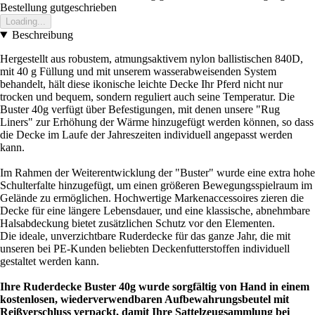
Bestellung gutgeschrieben
Loading...
Beschreibung
Hergestellt aus robustem, atmungsaktivem nylon ballistischen 840D,
mit 40 g Füllung und mit unserem wasserabweisenden System
behandelt, hält diese ikonische leichte Decke Ihr Pferd nicht nur
trocken und bequem, sondern reguliert auch seine Temperatur. Die
Buster 40g verfügt über Befestigungen, mit denen unsere "Rug
Liners" zur Erhöhung der Wärme hinzugefügt werden können, so dass
die Decke im Laufe der Jahreszeiten individuell angepasst werden
kann.
Im Rahmen der Weiterentwicklung der "Buster" wurde eine extra hohe
Schulterfalte hinzugefügt, um einen größeren Bewegungsspielraum im
Gelände zu ermöglichen. Hochwertige Markenaccessoires zieren die
Decke für eine längere Lebensdauer, und eine klassische, abnehmbare
Halsabdeckung bietet zusätzlichen Schutz vor den Elementen.
Die ideale, unverzichtbare Ruderdecke für das ganze Jahr, die mit
unseren bei PE-Kunden beliebten Deckenfutterstoffen individuell
gestaltet werden kann.
Ihre Ruderdecke Buster 40g wurde sorgfältig von Hand in einem
kostenlosen, wiederverwendbaren Aufbewahrungsbeutel mit
Reißverschluss verpackt, damit Ihre Sattelzeugsammlung bei