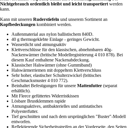
Nichtgebrauch ordentlich bleibt und leicht transportiert
werden
kann.
Kann mit unseren
Ruderstiefeln
und unserem Sortiment an
Kopfbedeckungen
kombiniert werden.
Außenmaterial aus nylon ballistischem 840D.
40 g thermogeklebte Einlage - geringes Gewicht.
Wasserdicht und atmungsaktiv
Klettverschlüsse für den klassischen, abnehmbaren 40g-
Nackenwärmer (britische Modellregistrierung 4 010 878). Bei
diesem Kauf enthaltene Nackenabdeckung.
Klassischer Halswärmer (ohne Gummiband)
Halswärmerriemen mit doppeltem Klettverschluss
Sehr hoher, elastischer Schulterzwickel (britisches
Geschmacksmuster 4 010 772).
Beinhaltet Befestigungen für unsere
Mattenfutter
(separat
erhältlich).
Mit Fleece gefüttertes Widerristkissen
Lösbare Brustklemmen rapide
Atmungsaktives, antibakterielles und antistatisches
Polyesterfutter.
Tief geschnitten und nach dem ursprünglichen "Buster"-Modell
entworfen.
Reflektierende Sicherheitsstreifen an der Vorderseite, den Seiten