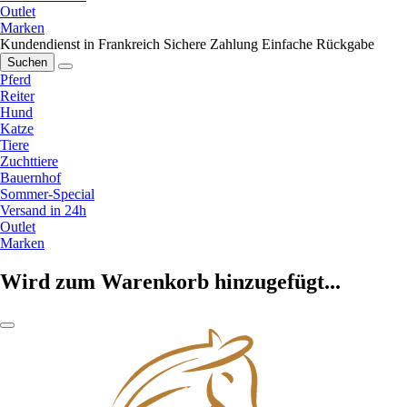
Outlet
Marken
Kundendienst in Frankreich
Sichere Zahlung
Einfache Rückgabe
Suchen
Pferd
Reiter
Hund
Katze
Tiere
Zuchttiere
Bauernhof
Sommer-Special
Versand in 24h
Outlet
Marken
Wird zum Warenkorb hinzugefügt...