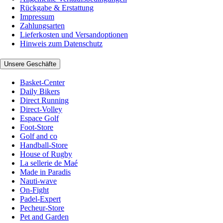
Rückgabe & Erstattung
Impressum
Zahlungsarten
Lieferkosten und Versandoptionen
Hinweis zum Datenschutz
Unsere Geschäfte
Basket-Center
Daily Bikers
Direct Running
Direct-Volley
Espace Golf
Foot-Store
Golf and co
Handball-Store
House of Rugby
La sellerie de Maé
Made in Paradis
Nauti-wave
On-Fight
Padel-Expert
Pecheur-Store
Pet and Garden