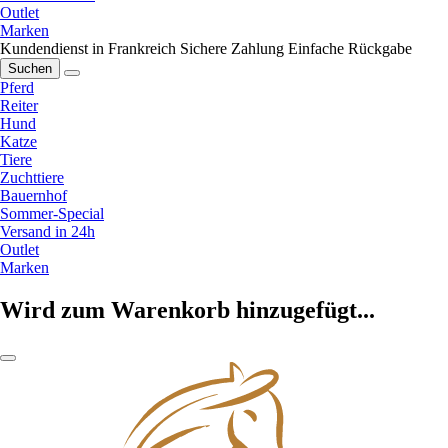
Outlet
Marken
Kundendienst in Frankreich
Sichere Zahlung
Einfache Rückgabe
Suchen
Pferd
Reiter
Hund
Katze
Tiere
Zuchttiere
Bauernhof
Sommer-Special
Versand in 24h
Outlet
Marken
Wird zum Warenkorb hinzugefügt...