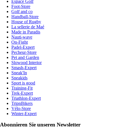
Espace Golf
Foot-Store
Golf and co
Handball-Store
House of Rugby
La sellerie de Maé
Made in Paradis
Nauti-wave
On-Fight
Padel-Expert
Pecheur-Store
Pet and Garden
Slowood Interior
Smash-Expert
Sneak'In
Sneakids
Sport is good
Training-Fit
Trek-Expert
Triathlon-Expert
TripnBikers
Vélo-Store
Winter-Expert
Abonnieren Sie unseren Newsletter