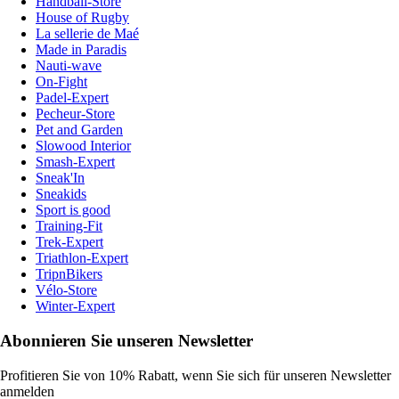
Handball-Store
House of Rugby
La sellerie de Maé
Made in Paradis
Nauti-wave
On-Fight
Padel-Expert
Pecheur-Store
Pet and Garden
Slowood Interior
Smash-Expert
Sneak'In
Sneakids
Sport is good
Training-Fit
Trek-Expert
Triathlon-Expert
TripnBikers
Vélo-Store
Winter-Expert
Abonnieren Sie unseren Newsletter
Profitieren Sie von 10% Rabatt, wenn Sie sich für unseren Newsletter
anmelden