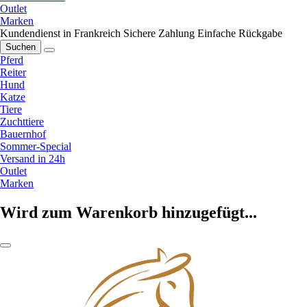
Outlet
Marken
Kundendienst in Frankreich
Sichere Zahlung
Einfache Rückgabe
Suchen
Pferd
Reiter
Hund
Katze
Tiere
Zuchttiere
Bauernhof
Sommer-Special
Versand in 24h
Outlet
Marken
Wird zum Warenkorb hinzugefügt...