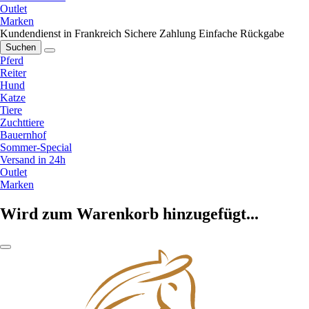
Outlet
Marken
Kundendienst in Frankreich
Sichere Zahlung
Einfache Rückgabe
Suchen
Pferd
Reiter
Hund
Katze
Tiere
Zuchttiere
Bauernhof
Sommer-Special
Versand in 24h
Outlet
Marken
Wird zum Warenkorb hinzugefügt...