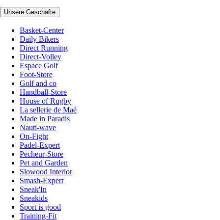
Unsere Geschäfte
Basket-Center
Daily Bikers
Direct Running
Direct-Volley
Espace Golf
Foot-Store
Golf and co
Handball-Store
House of Rugby
La sellerie de Maé
Made in Paradis
Nauti-wave
On-Fight
Padel-Expert
Pecheur-Store
Pet and Garden
Slowood Interior
Smash-Expert
Sneak'In
Sneakids
Sport is good
Training-Fit