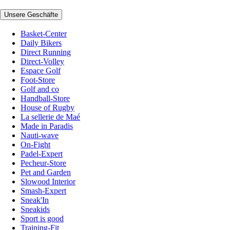
Unsere Geschäfte
Basket-Center
Daily Bikers
Direct Running
Direct-Volley
Espace Golf
Foot-Store
Golf and co
Handball-Store
House of Rugby
La sellerie de Maé
Made in Paradis
Nauti-wave
On-Fight
Padel-Expert
Pecheur-Store
Pet and Garden
Slowood Interior
Smash-Expert
Sneak'In
Sneakids
Sport is good
Training-Fit