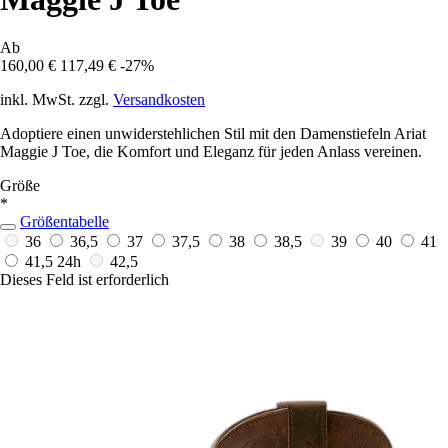
Ab
160,00 €
117,49 €
-27%
inkl. MwSt. zzgl.
Versandkosten
Adoptiere einen unwiderstehlichen Stil mit den Damenstiefeln Ariat
Maggie J Toe, die Komfort und Eleganz für jeden Anlass vereinen.
Größe
*
Größentabelle
36
36,5
37
37,5
38
38,5
39
40
41
41,5
24h
42,5
Dieses Feld ist erforderlich