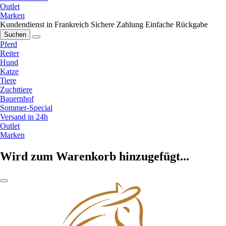
Outlet
Marken
Kundendienst in Frankreich
Sichere Zahlung
Einfache Rückgabe
Suchen
Pferd
Reiter
Hund
Katze
Tiere
Zuchttiere
Bauernhof
Sommer-Special
Versand in 24h
Outlet
Marken
Wird zum Warenkorb hinzugefügt...