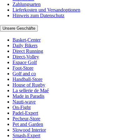
Zahlungsarten
Lieferkosten und Versandoptionen
Hinweis zum Datenschutz
Unsere Geschäfte
Basket-Center
Daily Bikers
Direct Running
Direct-Volley
Espace Golf
Foot-Store
Golf and co
Handball-Store
House of Rugby
La sellerie de Maé
Made in Paradis
Nauti-wave
On-Fight
Padel-Expert
Pecheur-Store
Pet and Garden
Slowood Interior
Smash-Expert