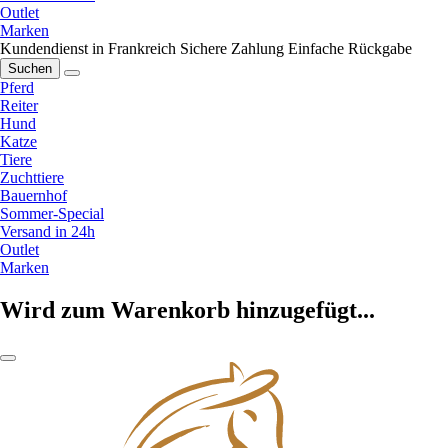
Outlet
Marken
Kundendienst in Frankreich
Sichere Zahlung
Einfache Rückgabe
Suchen
Pferd
Reiter
Hund
Katze
Tiere
Zuchttiere
Bauernhof
Sommer-Special
Versand in 24h
Outlet
Marken
Wird zum Warenkorb hinzugefügt...