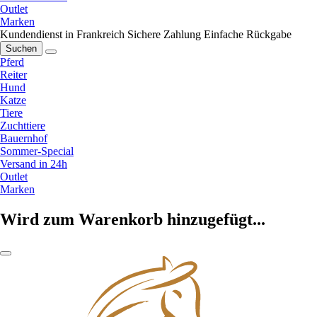
Outlet
Marken
Kundendienst in Frankreich
Sichere Zahlung
Einfache Rückgabe
Suchen
Pferd
Reiter
Hund
Katze
Tiere
Zuchttiere
Bauernhof
Sommer-Special
Versand in 24h
Outlet
Marken
Wird zum Warenkorb hinzugefügt...