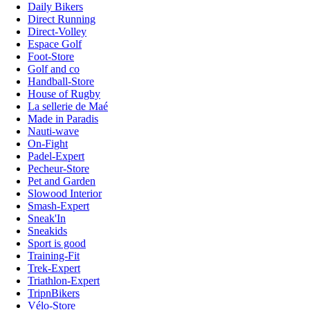
Daily Bikers
Direct Running
Direct-Volley
Espace Golf
Foot-Store
Golf and co
Handball-Store
House of Rugby
La sellerie de Maé
Made in Paradis
Nauti-wave
On-Fight
Padel-Expert
Pecheur-Store
Pet and Garden
Slowood Interior
Smash-Expert
Sneak'In
Sneakids
Sport is good
Training-Fit
Trek-Expert
Triathlon-Expert
TripnBikers
Vélo-Store