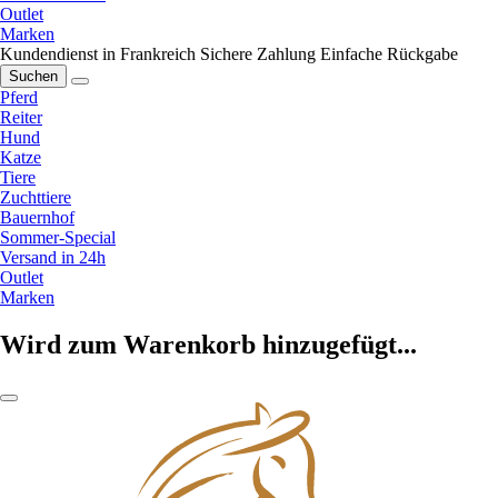
Outlet
Marken
Kundendienst in Frankreich
Sichere Zahlung
Einfache Rückgabe
Suchen
Pferd
Reiter
Hund
Katze
Tiere
Zuchttiere
Bauernhof
Sommer-Special
Versand in 24h
Outlet
Marken
Wird zum Warenkorb hinzugefügt...