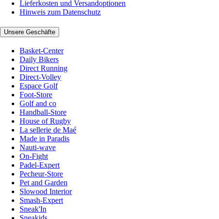
Lieferkosten und Versandoptionen
Hinweis zum Datenschutz
Unsere Geschäfte
Basket-Center
Daily Bikers
Direct Running
Direct-Volley
Espace Golf
Foot-Store
Golf and co
Handball-Store
House of Rugby
La sellerie de Maé
Made in Paradis
Nauti-wave
On-Fight
Padel-Expert
Pecheur-Store
Pet and Garden
Slowood Interior
Smash-Expert
Sneak'In
Sneakids