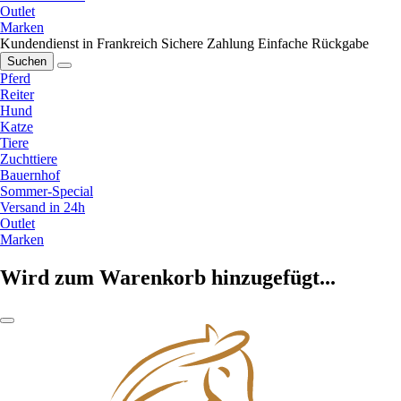
Outlet
Marken
Kundendienst in Frankreich
Sichere Zahlung
Einfache Rückgabe
Suchen
Pferd
Reiter
Hund
Katze
Tiere
Zuchttiere
Bauernhof
Sommer-Special
Versand in 24h
Outlet
Marken
Wird zum Warenkorb hinzugefügt...