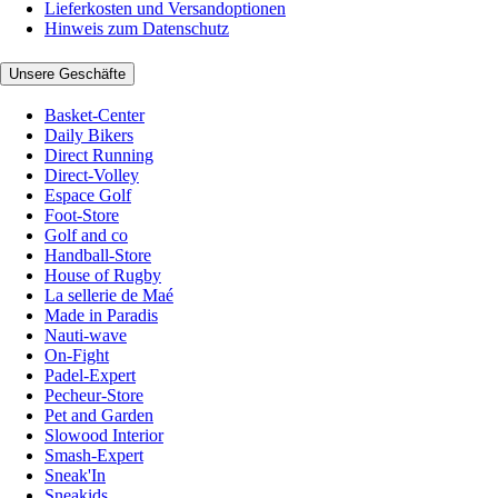
Lieferkosten und Versandoptionen
Hinweis zum Datenschutz
Unsere Geschäfte
Basket-Center
Daily Bikers
Direct Running
Direct-Volley
Espace Golf
Foot-Store
Golf and co
Handball-Store
House of Rugby
La sellerie de Maé
Made in Paradis
Nauti-wave
On-Fight
Padel-Expert
Pecheur-Store
Pet and Garden
Slowood Interior
Smash-Expert
Sneak'In
Sneakids