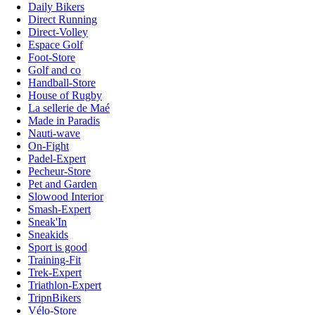
Daily Bikers
Direct Running
Direct-Volley
Espace Golf
Foot-Store
Golf and co
Handball-Store
House of Rugby
La sellerie de Maé
Made in Paradis
Nauti-wave
On-Fight
Padel-Expert
Pecheur-Store
Pet and Garden
Slowood Interior
Smash-Expert
Sneak'In
Sneakids
Sport is good
Training-Fit
Trek-Expert
Triathlon-Expert
TripnBikers
Vélo-Store