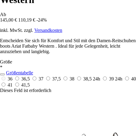
Ab
145,00 €
110,19 €
-24%
inkl. MwSt. zzgl.
Versandkosten
Entscheiden Sie sich für Komfort und Stil mit den Damen-Reitschuhen
boots Ariat Fatbaby Western . Ideal für jede Gelegenheit, leicht
anzuziehen und langlebig.
Größe
*
Größentabelle
36
36,5
37
37,5
38
38,5
24h
39
24h
40
41
41,5
Dieses Feld ist erforderlich