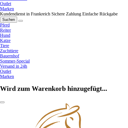
Outlet
Marken
Kundendienst in Frankreich
Sichere Zahlung
Einfache Rückgabe
Suchen
Pferd
Reiter
Hund
Katze
Tiere
Zuchttiere
Bauernhof
Sommer-Special
Versand in 24h
Outlet
Marken
Wird zum Warenkorb hinzugefügt...