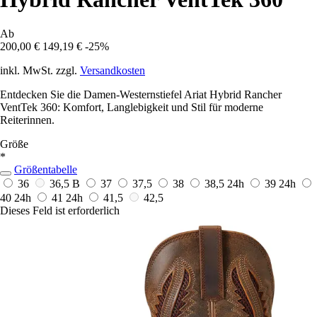
Ab
200,00 €
149,19 €
-25%
inkl. MwSt. zzgl.
Versandkosten
Entdecken Sie die Damen-Westernstiefel Ariat Hybrid Rancher
VentTek 360: Komfort, Langlebigkeit und Stil für moderne
Reiterinnen.
Größe
*
Größentabelle
36
36,5 B
37
37,5
38
38,5
24h
39
24h
40
24h
41
24h
41,5
42,5
Dieses Feld ist erforderlich