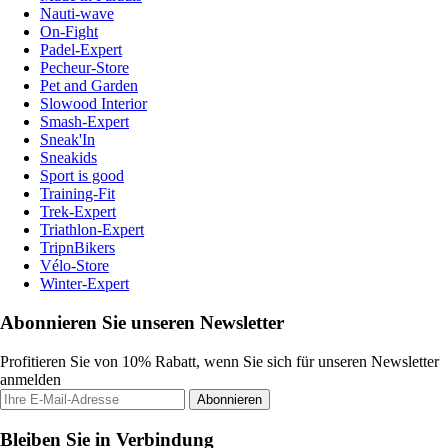
Nauti-wave
On-Fight
Padel-Expert
Pecheur-Store
Pet and Garden
Slowood Interior
Smash-Expert
Sneak'In
Sneakids
Sport is good
Training-Fit
Trek-Expert
Triathlon-Expert
TripnBikers
Vélo-Store
Winter-Expert
Abonnieren Sie unseren Newsletter
Profitieren Sie von 10% Rabatt, wenn Sie sich für unseren Newsletter
anmelden
Abonnieren
Bleiben Sie in Verbindung