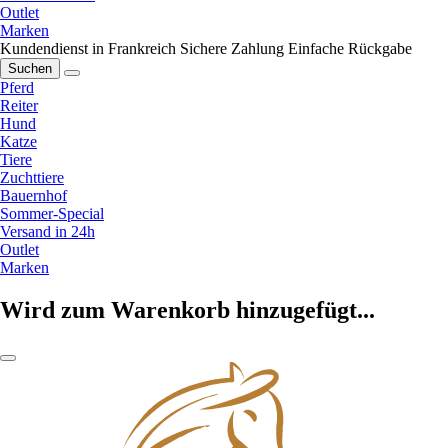
Outlet
Marken
Kundendienst in Frankreich
Sichere Zahlung
Einfache Rückgabe
Suchen
Pferd
Reiter
Hund
Katze
Tiere
Zuchttiere
Bauernhof
Sommer-Special
Versand in 24h
Outlet
Marken
Wird zum Warenkorb hinzugefügt...