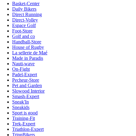
Basket-Center
Daily Bikers
Direct Running
Direct-Volley
Espace Golf
Foot-Store
Golf and co
Handball-Store
House of Rugby
La sellerie de Maé
Made in Paradis
Nauti-wave
On-Fight
Padel-Expert
Pecheur-Store
Pet and Garden
Slowood Interior
Smash-Expert
Sneak'In
Sneakids
Sport is good
Training-Fit
Trek-Expert
Triathlon-Expert
TripnBikers