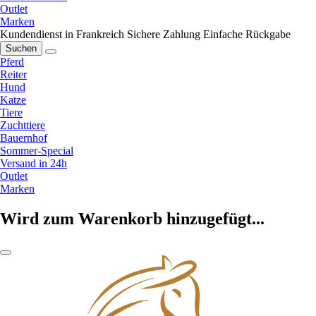
Outlet
Marken
Kundendienst in Frankreich
Sichere Zahlung
Einfache Rückgabe
Suchen
Pferd
Reiter
Hund
Katze
Tiere
Zuchttiere
Bauernhof
Sommer-Special
Versand in 24h
Outlet
Marken
Wird zum Warenkorb hinzugefügt...