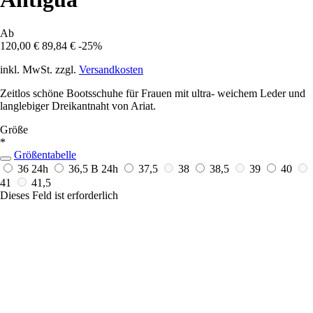
Ab
120,00 €
89,84 €
-25%
inkl. MwSt. zzgl.
Versandkosten
Zeitlos schöne Bootsschuhe für Frauen mit ultra- weichem Leder und
langlebiger Dreikantnaht von Ariat.
Größe
*
Größentabelle
36
24h
36,5 B
24h
37,5
38
38,5
39
40
41
41,5
Dieses Feld ist erforderlich