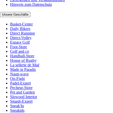
Hinweis zum Datenschutz
Unsere Geschäfte
Basket-Center
Daily Bikers
Direct Running
Direct-Volley
Espace Golf
Foot-Store
Golf and co
Handball-Store
House of Rugby
La sellerie de Maé
Made in Paradis
Nauti-wave
On-Fight
Padel-Expert
Pecheur-Store
Pet and Garden
Slowood Interior
Smash-Expert
Sneak'In
Sneakids