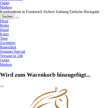
Outlet
Marken
Kundendienst in Frankreich
Sichere Zahlung
Einfache Rückgabe
Suchen
Pferd
Reiter
Hund
Katze
Tiere
Zuchttiere
Bauernhof
Sommer-Special
Versand in 24h
Outlet
Marken
Wird zum Warenkorb hinzugefügt...