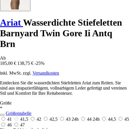
Ariat
Wasserdichte Stiefeletten
Barnyard Twin Gore Ii Antq
Brn
Ab
185,00 €
138,75 €
-25%
inkl. MwSt. zzgl.
Versandkosten
Entdecken Sie die wasserdichten Stiefeletten Ariat zum Reiten. Sie
sind aus strapazierfähigem, vollnarbigem Leder gefertigt und vereinen
Stil und Komfort für Ihre Reitabenteuer.
Größe
*
Größentabelle
41
41,5
42
42,5
43
24h
44
24h
44,5
45
46
47