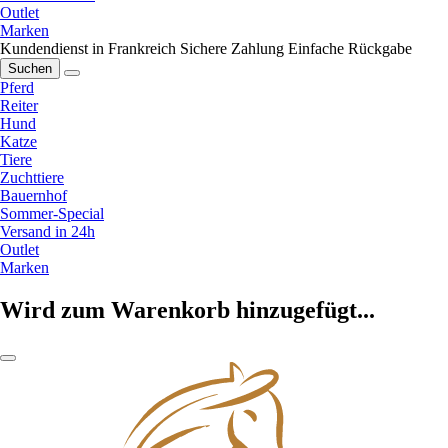
Outlet
Marken
Kundendienst in Frankreich
Sichere Zahlung
Einfache Rückgabe
Suchen
Pferd
Reiter
Hund
Katze
Tiere
Zuchttiere
Bauernhof
Sommer-Special
Versand in 24h
Outlet
Marken
Wird zum Warenkorb hinzugefügt...