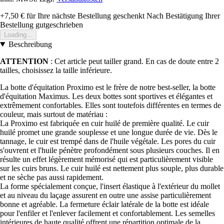
+7,50 €
für Ihre nächste Bestellung geschenkt
Nach Bestätigung Ihrer
Bestellung gutgeschrieben
Loading...
Beschreibung
ATTENTION
: Cet article peut tailler grand. En cas de doute entre 2
tailles, choisissez la taille inférieure.
La botte d'équitation Proximo est le frère de notre best-seller, la botte
d'équitation Maximus. Les deux bottes sont sportives et élégantes et
extrêmement confortables. Elles sont toutefois différentes en termes de
couleur, mais surtout de matériau :
La Proximo est fabriquée en cuir huilé de première qualité. Le cuir
huilé promet une grande souplesse et une longue durée de vie. Dès le
tannage, le cuir est trempé dans de l'huile végétale. Les pores du cuir
s'ouvrent et l'huile pénètre profondément sous plusieurs couches. Il en
résulte un effet légèrement mémorisé qui est particulièrement visible
sur les cuirs bruns. Le cuir huilé est nettement plus souple, plus durable
et ne sèche pas aussi rapidement.
La forme spécialement conçue, l'insert élastique à l'extérieur du mollet
et au niveau du laçage assurent en outre une assise particulièrement
bonne et agréable. La fermeture éclair latérale de la botte est idéale
pour l'enfiler et l'enlever facilement et confortablement. Les semelles
intérieures de haute qualité offrent une répartition optimale de la