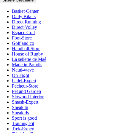
Unsere Geschäfte
Basket-Center
Daily Bikers
Direct Running
Direct-Volley
Espace Golf
Foot-Store
Golf and co
Handball-Store
House of Rugby
La sellerie de Maé
Made in Paradis
Nauti-wave
On-Fight
Padel-Expert
Pecheur-Store
Pet and Garden
Slowood Interior
Smash-Expert
Sneak'In
Sneakids
Sport is good
Training-Fit
Trek-Expert