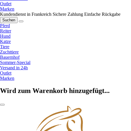
Outlet
Marken
Kundendienst in Frankreich
Sichere Zahlung
Einfache Rückgabe
Suchen
Pferd
Reiter
Hund
Katze
Tiere
Zuchttiere
Bauernhof
Sommer-Special
Versand in 24h
Outlet
Marken
Wird zum Warenkorb hinzugefügt...