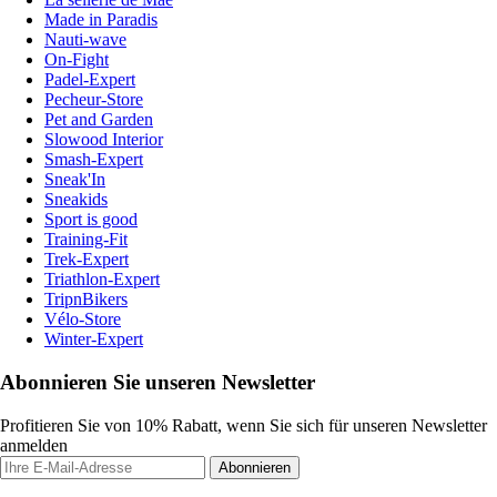
Made in Paradis
Nauti-wave
On-Fight
Padel-Expert
Pecheur-Store
Pet and Garden
Slowood Interior
Smash-Expert
Sneak'In
Sneakids
Sport is good
Training-Fit
Trek-Expert
Triathlon-Expert
TripnBikers
Vélo-Store
Winter-Expert
Abonnieren Sie unseren Newsletter
Profitieren Sie von 10% Rabatt, wenn Sie sich für unseren Newsletter
anmelden
Abonnieren