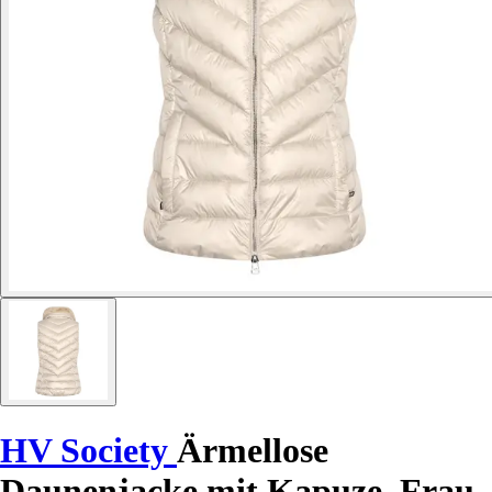
HV Society
Ärmellose
Daunenjacke mit Kapuze, Frau