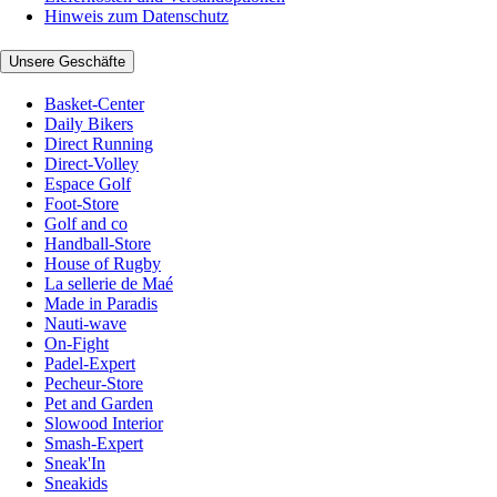
Hinweis zum Datenschutz
Unsere Geschäfte
Basket-Center
Daily Bikers
Direct Running
Direct-Volley
Espace Golf
Foot-Store
Golf and co
Handball-Store
House of Rugby
La sellerie de Maé
Made in Paradis
Nauti-wave
On-Fight
Padel-Expert
Pecheur-Store
Pet and Garden
Slowood Interior
Smash-Expert
Sneak'In
Sneakids