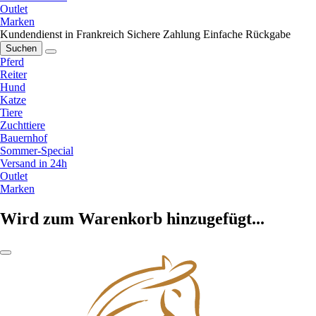
Outlet
Marken
Kundendienst in Frankreich
Sichere Zahlung
Einfache Rückgabe
Suchen
Pferd
Reiter
Hund
Katze
Tiere
Zuchttiere
Bauernhof
Sommer-Special
Versand in 24h
Outlet
Marken
Wird zum Warenkorb hinzugefügt...